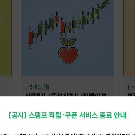
[국내동향]
[
상장폐지 기준선 앞에서 개미들이 보
반
호한 '착한 기업들'
[공지] 스탬프 적립·쿠폰 서비스 종료 안내
202
2026.08.04