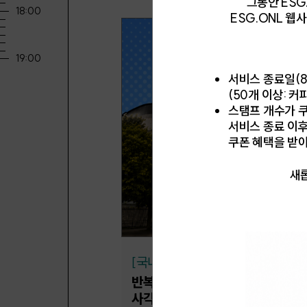
그동안 ESG
ESG.ONL 
서비스 종료일(8
(50개 이상: 커
스탬프 개수가 쿠
서비스 종료 이
쿠폰 혜택을 받
새롭
[국내동향]
반복되는 쿠팡 화재, 물류센터 안
사각지대