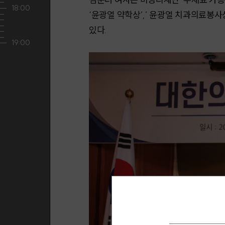
‘윤광열 약학상’,’ 윤광열 치과의료봉
있다.