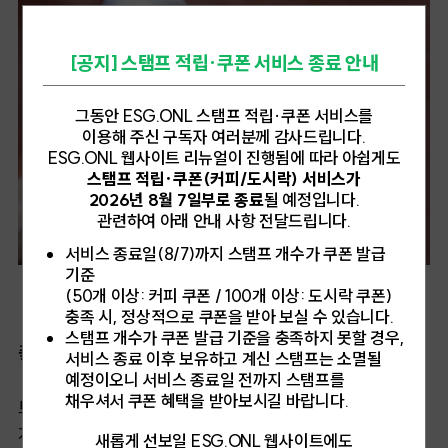
[공지] 스탬프 적립·쿠폰 서비스 종료 안내
그동안 ESG.ONL 스탬프 적립·쿠폰 서비스를
이용해 주신 구독자 여러분께 감사드립니다.
ESG.ONL 웹사이트 리뉴얼이 진행됨에 따라 아쉽게도
스탬프 적립·쿠폰(커피/도시락) 서비스가
2026년 8월 7일부로 종료
될 예정입니다.
관련하여 아래 안내 사항 전달드립니다.
서비스 종료일(8/7)까지 스탬프 개수가 쿠폰 발급
기준
[2019년 비콥 인증을 받은 트리플 바텀 브루어리 ⓒTriple Bottom Brewing]
(50개 이상: 커피 쿠폰 / 100개 이상: 도시락 쿠폰)
충족 시, 정상적으로 쿠폰을 받아 보실 수 있습니다.
스탬프 개수가 쿠폰 발급 기준을 충족하지 못할 경우,
좋은 문제정의는 좋은 해답은 만들어낸다
서비스 종료 이후 보유하고 계신 스탬프는 소멸될
예정이오니 서비스 종료일 전까지 스탬프를
채우셔서 쿠폰 혜택을 받아보시길 바랍니다.
트리플 바텀 브루어리는 기업의 목표를 생산량 증가,
지속가능성 강화, 브랜드 이미지 강화, 지역사회 기여로
새롭게 선보일 ESG.ONL 웹사이트에도