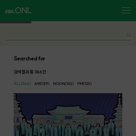
Searched for
검색결과 총
366
건
ALL(366)
AM(139)
NOON(102)
PM(125)