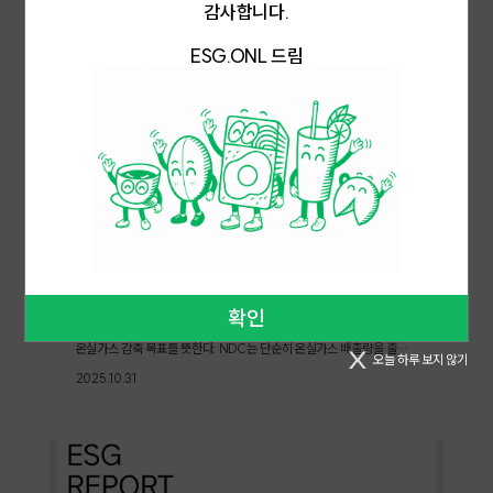
감사합니다.
들을 일으켜 세우려는 '사람 중심의 경제'를 지향한다.사회연대금융이 한
또한 그는 한국을 글로벌 수소 생태계 확장의 핵심 축으로 보고, 그 중심
대상으로 소상공인, 중소기업을 언급한다. 성공적으로 보이는 국제행사
국적 맥락에서 가장 절실하게 요구되는 영역 중 하나가 바로 '포용금융(I
으로 현대자동차를 지목했다. 실제로 현대자동차는 최근 국내 첫 수소연
의 성과가 어디까지 확산될 수 있을까? 각종 정책자금 확대, 채무조정 등
ESG.ONL 드림
nclusive Finance)'이다. 현대 금융 시장은 자산의 크기와 신용 점수
료전지 공장을 건설하는 등 대한민국의 수소 밸류체인을 구축하고 있다.
지원책에도 누적된 부채와 고금리 부담이 중소상공인들을 우려케한다.
에 따라 접근성이 극명하게 나뉘며, 일정 기준 이하의 시민은 아예 금융
1998년, 전기차를 대량 생산한다는 구상조차 없던 시점 수소 관련 연구
큰 회의에서 비롯한 정책, 환경지원이 스타트업에 집중된다는 불만도 있
이용기회를 박탈당한다. '비 올 때 우산을 걷어가는 금융 시스템' 아래에
개발을 시작한 현대자동차와 대한민국이 탄소중립의 여정에서 어떠한 전
다. 대기업을 넘어, 국제회의가 만드는 지역, 소상공인의 새로운 기회AP
서, 이들은 높은 이자의 기회비용을 지불하거나 약탈적 대출의 먹잇감이
략적 가치를 실현할 지 주목할 필요가 있다. by Editor O
EC 행사가 단순히 산업 전반에 걸친 희망찬 미래를 보여주는 일회성 행
되기 쉽다.포용금융은 이런 결핍을 메우고, 금융 시장에서 배제된 이들에
사에 그치지 않게 하기 위해서는 당연한 말이지만 선언이 실행으로 이어
게 금융 접근의 기회를 제공함으로써 개인의 존엄성을 회복하고 사회적
져야 한다. 전 세계 언론과 기업인들이 제주와 경주에서 경험한 K-컬쳐
불평등 심화의 고리를 끊는 데 그 사회적 가치가 있다. 이 특별하고도 어
의 매력을 다음 국제행사에서도 경험할 수 있도록 국제행사 개최지역 소
려운 임무를 수행하는 데 있어 가장 중요한 것은 수요자 중심의 금융 전
상공인 연계 패키지를 적용할 수 있다. 국제행사, 특히 산업적 의제를 다
달 체계를 구축하는 (사)함께만드는세상(사회연대은행)과 같은 사회연대
루는 국제회의의 성과확대를 위해 대기업부터 소상공인까지 동반성장 모
금융 중개기관이다. 담보나 보증을 요구하며 손실 위험을 회피하는 기
델을 최대한 구체화한 실행 플랜도 놓치지 않고 이어나가야 할 것이
존 금융기관과 달리, 사회연대금융 성격의 중개기관은 위험을 수용하고
다. 제주에서 경주까지, 소상공인과 스타트업 등 산업군을 폭 넓게 아우
그 해결방법을 함께 모색하는 '특별한' 역할을 맡는다.포용금융은 이미
국가온실가스감축목표
르는 국제회의 모델이 펼쳐졌다. 이제 이 성공 사례가 향후 우리나라가
제도권 금융에서 낮은 신용도와 많은 부채로 힘들어진 상황에 다시 금융
개최하는 모든 국제회의의 표준이 되어, 대형 행사의 경제효과가 대기업
국가온실가스감축목표(NDC, Nationally Determined Contributi
을 공급하는 것이 '부담'을 지워 주는 것이 아니라, '회복의 기회'를 만들
확인
뿐 아니라 골목상권의 소상공인에게까지 골고루 돌아가는 선순환 구조가
on)는 파리협정에 따라 각 국가가 자발적으로 설정하고 유엔에 제출하는
어 주는 것으로 바라봐야 한다. 언론에서 자주 언급되는 가족 구성원 모
자리잡기를 기대한다.by Editor N
온실가스 감축 목표를 뜻한다. NDC는 단순히 온실가스 배출량을 줄이
두가 생을 마감한 가슴 아픈 사연의 이면에는 대부분 금융 위기 상황이
오늘 하루 보지 않기
자는 선언을 넘어 국가의 경제·산업 구조를 저탄소 체제로 전환하고, 기
자리하고 있다. 이러한 현금 흐름이 단절된 위기 속에서, 적시에 호혜적
2025.10.31
후위기에 대응하는 국제사회와의 약속을 설정해 이행하는 것을 목표로
조건으로 공급되는 금융은 개인과 가정에게 새로운 기회를 만들어주는
한다.[국가온실가스감축목표(NDC, Nationally Determined Contr
구명줄이 된다.비록 기존 부채 등의 문제가 있더라도, 개인의 상황에 맞
ibution) ⓒ ESG.ONL/ESG오늘]국가온실가스감축목표는 2015년
는 다양한 방식으로 금융을 공급함으로써 당사자가 스스로 회복할 수 있
파리협정에서 처음 도입되었다. 1997년 교토의정서가 선진국에만 감축
는 기회를 만들 수 있다. 상환된 돈은 다시 또 다른 위기 상황의 사람들에
의무를 부과했던 것과 달리, 파리협정은 모든 당사국이 자국의 여건을 고
게 사용되어 선순환 구조를 만들며, 하나의 생산자로서 참여하는 경험을
려해 감축 목표를 스스로 설정하도록 했다. 기후변화 대응이 특정 국가들
통해 '내가 갚은 돈이 누군가의 다음 기회가 되는' 연대와 책임의 감각 또