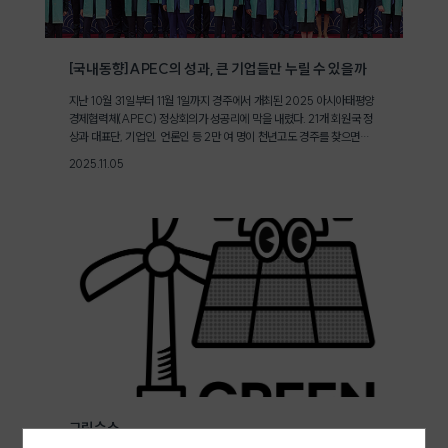
[국내동향]APEC의 성과, 큰 기업들만 누릴 수 있을까
지난 10월 31일부터 11월 1일까지 경주에서 개최된 2025 아시아태평양
경제협력체(APEC) 정상회의가 성공리에 막을 내렸다. 21개 회원국 정
상과 대표단, 기업인, 언론인 등 2만 여 명이 천년고도 경주를 찾으면서
지역 경제에 활력이 돌았다. 경주 황리단길과 보문단지 일대 상권은 내외
2025.11.05
국인 방문객으로 북적였고, APEC 기념 굿즈와 이벤트는 연일 화제에
올랐다. AI, 조선업을 필두로 한 산업, 외교적 성과가 호응을 얻기도 했
다. 우리 산업 내 큰 비중을 차지하는 큰 기업들의 근심거리가 해소 되며
주식시장에 대한 관심도 커졌다. [경주 APEC에 모인 각국 정상 ⓒ대통
령실]7조 4천억 규모 경제효과 APEC, 지역 소상공인 상권까지 활력거
국적인 논의가 오고간 APEC의 경제효과가 경주와 지역 내 소상공인에
게도 활력을 미쳤음은 당연하다. 경주시는 네이버와 손잡고 로컬 상점 3
0곳을 소개하는 ‘비로컬위크(BeLocal Week)’를 개최하며 APEC을
계기로 소상공인 지원에 적극 나섰다. K-푸드에 대한 국제적 관심이 집
중되는 가운데 떡볶이, 치킨 등 한국 음식을 선보이는 소상공인들의 참여
기회가 확대됐고, 황리단길은 APEC 특수로 평소보다 활기를 띠었다는
평가다.[경주시와 네이버가 함께한 '비로컬위크' 현장 ⓒ경주시]조금 더
손에 잡히는 효과를 살펴보기 위해 APEC 직전에 열린 주목할 만한 행
사가 있다. 지난 9월 1일부터 5일까지 제주국제컨벤션센터에서 열린 제
31회 APEC 중소기업 장관회의다. APEC 중소기업 장관회의는 APE
그린수소
C 분야별 장관회의 중 하나로 APEC 중소·벤처기업과 소상공인을 아우