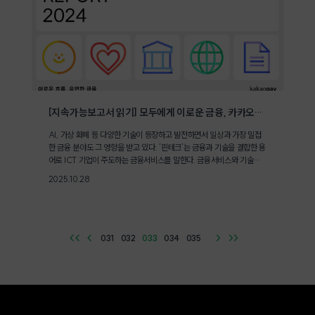
만의 책임이 아닌 전 지구적 과제로 인식하게 된 것이다. 목표는 지구온
한 함께 길러진다.포용금융의 사회적 가치 창출은 금융 불평등이 심화된
도 상승 1.5℃ 이내 억제를 위한 2050년 전 지구적 탄소중립이다. 참가
미국에서도 중요한 과제로 인식되고 있다. 미국 샌프란시스코의 비영리
국들은 그 과정으로서 2030년 온실가스 감축목표를 자율적으로 설정하
금융기관 '미션애셋펀드(Mission Asset Fund, MAF)'는 금융 주류
고, 5년 마다 목표를 상향 조정하며 점진적인 목표달성을 노리고 있다우
시스템 진입이 어려운 저소득층과 이민자 가정을 돕는 대표적 사례다. 멕
리나라는 2021년 '2030 국가 온실가스 감축목표'를 기존 26.3%에서
시코의 공동기금 방식인 '딴다(tanda)'에서 착안한 '렌딩서클 프로그램
40%로 대폭 상향했다. 이는 2018년 대비 2030년까지 온실가스 배출
(Lending Circles)'을 운영하며, 참여자들이 상호 신뢰를 기반으로 무
량을 40% 감축하겠다는 야심찬 목표다. 이를 위해 재생에너지 보급 확
이자 소액 대출을 돌려가며 상환 기록을 신용평가기관에 보고해 신용을
대부터 전기차 전환, 건물 에너지 효율화, 산업 공정 개선까지 전 부문에
형성하도록 돕는다. 이는 신용이 없어 금융 접근이 불가능했던 이들에
걸친 감축 이행계획을 추진하고 있으며, 주무부처인 환경부를 기후에너
게 제도권 진입의 길을 열어주며, 포용금융이 '신용 형성'이라는 새로운
[지속가능보고서 읽기] 모두에게 이로운 금융, 카카오페
이
지환경부로 개편하기도 했다.지구 평균기온 상승을 1.5℃ 이내로 제한하
사회적 가치를 창출할 수 있음을 보여준다.한국의 (사)함께만드는세상
AI, 가상 화폐 등 다양한 기술이 등장하고 발전하면서 일상과 가장 밀접
는 핵심 도구로 지속가능한 미래를 만들기 위한 전지구적 노력의 상징인
(사회연대은행)은 신뢰와 연대를 통해 금융이 회복의 힘이 될 수 있다는
한 금융 분야도 그 영향을 받고 있다. '핀테크'는 금융과 기술을 결합한 용
국가온실가스감축목표의 이행은 다른 나라들도 참여 중이다. 미국은 20
철학으로 '프로젝트 다시, 봄'을 통해 카카오뱅크와 협력하여 제도권 대
어로 ICT 기업이 주도하는 금융서비스를 말한다. 금융서비스와 기술을
30년까지 온실가스 배출량을 1990년 대비 50~52%, 유럽연합(EU)
출에서 배제된 청년들의 고금리 부채를 1% 금리로 전환하고, 신용관리
결합해 금융의 디지털 혁신에 앞장선 핀테크는 기술의 발전과 함께 높은
은 1990년 대비 최소 55% 감축하겠다고 밝힌 바 있다. 일본은 2013년
와 재무 인식 개선을 지원하고 있다. 또한 '함께온기금'을 조성해 금융위
2025.10.28
시장 성장 추세를 보여왔다. 정보통신산업진흥원의 글로벌 ICT 시장조
대비 46% 감축 목표를 설정했으며, 독일은 약 49% 감축이라는 더욱
기에 처한 자립준비청년, 저소득·저신용 창업자 등에게 신용점수가 아닌
사에 따르면 전 세계 핀테크 시장 규모는 2023년 793억 8,000만 달
도전적인 목표를 내세웠다. 프랑스를 포함한 EU 회원국들은 석탄발전소
'의지와 가능성'에 기반한 금융 지원을 확대하고 있다.이와 같이 미션애
러(한화 약 112조 5,600억 원)에서 2028년 1,411억 8,000만 달러(한
폐지와 재생에너지 확대를 중심으로 에너지 전환에 적극 동참하고 있
셋펀드와 사회연대은행의 포용금융 모델은 단순한 자금 지원을 넘어 신
화 약 200조 1,918억 원)로 성장할 전망이다. [카카오페이 2024 ESG
다. 기후위기 대응이 시급한 과제로 떠오른 지금, 국가온실가스감축목표
뢰와 관계를 기반으로 한 사회적 회복력을 만들어낸다. 이는 개인의 금
보고서 표지 ©카카오페이]카카오페이는 국민 3명 중 2명이 사용하는
의 성공적인 이행은 선택이 아닌 필수가 되었다. 각국이 제시한 감축 목
융 자립과 존엄성 회복으로 이어지고, 궁극적으로 사회 전체의 비용 절감
<<
<
031
032
033
034
035
>
>>
간편결제 서비스로 일상의 이로운 흐름을 만든다는 미션 아래 다양한 사
표를 실제 성과로 전환해 가야 할 것이다.by Editor O
과 더 촘촘한 금융 안전망 구축이라는 공공적 가치를 실현한다.모든 것을
업과 사회 공헌 활동을 펼치고 있다. 올해로 세 번째 발간을 맞은 카카오
숫자로만 판단하는 시대에 금융에서 사람의 이야기는 점점 사라지고 있
페이의 지속가능경영 보고서에는 어떤 내용이 담겨있을까?디지털 산업
다. 금융은 목적이 아니라 인간이 만든 수단이자 도구이지만, 공급자
도 현실 환경의 영향 아래대부분의 업무와 서비스가 디지털 환경에서 이
가 선별적으로 판매하는 '상품'으로 전락한 지 오래다. 그러나 배제된 곳
루어지는 카카오페이는 물리적인 기후 환경과 어떤 영향을 주고받고 있
들을 호혜적 방식으로 채우고, 그 속에서 사람에 대한 신뢰와 가능성을
을까? 정기적으로 기후 이슈를 논의하는 카카오페이의 ESG위원회는 2
이야기하는 사회연대금융은 각박해지고 격차가 심화된 우리 사회에 '협