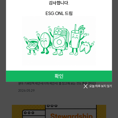
감사합니다.
해부터 EU 탄소국경조정제도(Carbon Border Adjustment Mecha
회적 관심도 함께 사라진다. 그린피스와 충남대학교 장용철 교수팀의 조
nism, 이하 CBAM)도 본격 시행에 들어갔다. 배출권 유상할당 단계 상
사에 따르면, 일회용 플라스틱 폐기물 비중이 국내 전체 플라스틱 폐기물
ESG.ONL 드림
향과 CBAM 인증서 의무 구매, 두 압박이 동시에 작동하는 민선 9기 지
비중에서 절반 가까이를 차지한다. 분리배출이 어렵고 재활용도 불가능
방정부 임기 동안 지역 재생에너지 인프라 수준이 그 지역 기업의 탄소
한 유행 소비재가 바로 이 플라스틱 폐기물의 비중을 높이고 있다. [EU
비용을 직접 결정하게 된다. 재생에너지 접근성이 높은 지역의 기업은 배
환경 규제별 영향 비교© 한국무역협회]플라스틱 폐기물 처리를 위한 소
출계수를 낮춰 두 규제 모두에서 비용 부담을 줄일 수 있지만, 인프라가
비자 차원의 실천과 함께 제도적 접근 방식도 병행되어야 한다. 2021년
미비한 지역의 기업은 같은 제품을 생산하고도 더 높은 탄소 비용을 치러
부터 EU는 재활용이 불가능한 플라스틱 폐기물에 1kg당 0.8유로의 세
야 할 수 있다. 6월 3일 지방선거에서 어떤 단체장이 당선되는지에 따라
금을 부과하고 있으며, 스페인과 이탈리아는 2023년부터 재사용이 불
해당 지역 기업의 ESG 경쟁력 지형이 바뀌는 이유가 여기에 있다.[국가
가능한 플라스틱 제품에 별도의 세금을 부과하고 있다. 유행 소비재를 생
온실가스감축목표 확정 © 기후에너지환경부 김성환 장관 인스타그램]
산하는 기업이 소재 폐기물 비용까지 분담하도록 하는 유럽의 생산자 책
CBAM 본격 시행, 철강 밀집 지역의 과제CBAM은 EU가 2023년 5
임 재활용 제도(Extended Producer Responsibility)가 한국에서도
월 정식 발효한 탄소 관세 제도다. 2025년 12월까지를 전환 기간으로 두
구체화되어야 한다. 왁뿌볼 하나가 지구를 망가뜨리는 것은 아니다. 그러
고 2026년 1월 1일부터 본격 시행됐다. 수입자는 연 1회, 매년 5월 31일
나 유행이 반복되는 한, 폐기물도 반복해서 쌓일 것이다. by Editor N
까지 직전 해 수입 제품의 총량과 탄소배출량을 신고하고, 배출량만큼의
[국내동향]'탄소는 줄이고 복지는 채우자' 시민사회 30
개 기후공약 살펴보니
CBAM 인증서를 구매해야 한다. 인증서 가격은 EU 배출권거래제 배출
6·3지방선거 사전투표 개시가 사흘 앞으로 다가왔다. 우린 어떤 선택을
권 가격과 연동되며, 인증서를 미제출하면 탄소배출량 1톤당 최대 140유
확인
해야 할까? 아직까지 선택을 확정하지 못했다면 '2026 지방선거 10대
로의 과태료가 부과된다.한국의 CBAM 대응 비용 부담은 철강에 집중
분야 기후정책 제안서(이하 제안서)'를 참고해 보는 것도 좋을 것이다. 제
된다. 2022년 기준 한국무역협회 통계에 따르면, 한국의 대EU CBAM
오늘 하루 보지 않기
안서는 시민사회가 후보 검증의 기준틀로 제시한 정책 제안서로, 5월 21
대상 품목 수출에서 철강이 약 90%를 차지한다. 포스코·현대제철 등
2026.05.29
일 공식 선거운동 첫날 기후정치바람, 문화연대, 걷고싶은도시만들기시
주요 철강사와 연관 부품·소재 기업이 밀집한 전남, 경북, 충남 지역 입장
민연대가 공동 발표했다. '탄소는 줄이고, 복지는 채우자'는 기조로 총 10
에서 CBAM은 수출 경쟁력에 직결되는 지역 경제 문제다. 기업이 EU
개 분야 30개 정책을 담았다. 환경(E)·사회(S)·거버넌스(G) 관점에서
수출 시 적용받는 CBAM 인증서 비용을 낮추려면 생산 과정의 탄소 배
광역, 기초 단체장 공약을 점검할 기준을 시민사회가 먼저 내놓은 것이
출량을 줄여야 하며, 이를 위해 그 지역의 재생에너지 접근성이 결정적
다.[2026 지방선거 10대 분야 기후정책 제안서 © 녹색전환연구소]제
변수가 된다.이재명 정부는 RE100 산단 조성을 국정과제로 지정했다.
안서가 포괄하는 10대 분야는 ▲지역 주도 탄소중립 정책 ▲에너지전환
재정경제부가 2026년 1월 9일 발표한 '2026년도 경제성장전략'에는