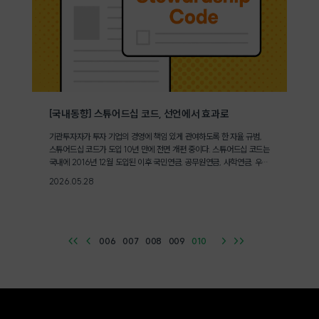
▲이동권 ▲주거권 ▲교육 ▲녹색일자리 ▲기후돌봄 ▲농업·먹거리
RE100 산단 내 창업기업에 소득·법인세를 10년 간 100% 면제, 이후
▲생태 ▲자원순환으로 구성됐다. 슬로건이 시사하듯 정책의 초점은 시
5년 간 50% 추가 감면이라는 세제 지원과 함께 지방투자촉진보조금 한
민 부담을 줄이는 방향에 맞춰져 있다. 교통비, 냉난방비, 먹거리 비용 절
도와 국고 보조비율 상향, 인허가 간소화, 재생에너지 조달비용 인하 방
감, 에너지, 일자리, 먹거리, 돌봄의 지역 순환 구조 형성이 30개 정책의
안이 담겼다. 임기 내내 한 단계씩 올라갈 배출권 비용제4차 배출권 할당
공통적인 지향점이다. 이처럼 제안서는 기후공약을 시민이 체감하고, 검
계획의 핵심은 단순한 비율 조정이 아니다. 2025년 10월 28일 공포된
증할 수 있는 구체적 항목을 풀어내는 데 무게를 뒀다. 시민 단체들은 발
배출권거래법 일부개정안은 탄소누출 우려업종과 지자체, 대중교통, 학
간문에서 "지방선거 후보들이 내놓지 않은 기후공약을 유권자들이 직접
교, 의료기관 등 특례업종에 무상할당을 유지하되, 단위 제품을 생산할
찾고 따져봐야 한다"며 "투표일까지 후보들에게 적극적인 기후공약과 정
때 허용되는 온실가스 배출량 기준값인 벤치마크(BM) 계수를 2030년
책을 보강하라고 요구해야 한다"고 주장하기도 했다.거버넌스 사각지대
까지 상위 20.0% 수준으로 강화한다는 내용을 담고 있다. 배출효율 기
[국내동향] 스튜어드십 코드, 선언에서 효과로
를 짚어낸 분석 결과도제안서가 제시한 정량 데이터 중 ESG의 거버넌스
준 할당방식의 기준 자체가 매년 높아진다는 의미로, 같은 양의 탄소를
기관투자자가 투자 기업의 경영에 책임 있게 관여하도록 한 자율 규범,
측면에서 주목할 수치들이 있다. 녹색전환연구소가 226개 기초자치단
배출하더라도 이전보다 더 많은 비용을 부담하게 되는 구조다.[국민성장
스튜어드십 코드가 도입 10년 만에 전면 개편 중이다. 스튜어드십 코드는
체의 제1차 탄소중립기본계획을 전수 분석한 결과 2030년 평균 탄소배
펀드 1호 사업이자 RE100 산단 조성과 관계된 '신안우이 해상풍력 프로
국내에 2016년 12월 도입된 이후 국민연금, 공무원연금, 사학연금, 우정
출 감축률은 25.3%로, 국가온실가스감축목표인 2018년 대비 약 4
젝트' © 전라남도청]기업이 탄소 비용을 줄이는 실질적 방법은 두 가지
사업본부 등 4대 연기금을 포함해 자산운용사, 보험사, 벤처캐피털(VC)
0% 감축에는 미달했다. 전면 재설계가 필요한 D등급 지자체는 87곳(3
다. 배출량 자체를 줄이거나, 재생에너지로 전환해 배출계수를 낮추는 것
2026.05.28
등 총 249개 기관투자자가 참여하고 있다. 도입 초기 대비 외형은 커졌
8.5%)에 달했다.거버넌스 운영 실태는 더 미흡하다. 기초지자체 226
이다. 두 방법 모두 지방정부의 인프라 지원 없이는 속도를 내기 어렵다.
지만 실효성은 의문이다. 2025년 12월, 자본시장연구원 발표에 따르면
곳 중 탄소중립녹색성장위원회가 실제 구성되고, 운영되는 곳은 147곳
산업통상자원부가 2026년 예산에서 재생에너지 관련 예산을 전년 대비
스튜어드십 코드에 참여한 연기금·자산운용사·보험사·증권사·은행 등
(65.0%)이며, 구성된 위원회도 연평균 1~2회 회의를 진행하는 데 활동
42.0% 증가한 1조 2,703억 원으로 편성하면서 RE100 산단, 영농형
72개 기관 중 스튜어드십 코드 이행 보고서를 발간한 곳은 10개사에 불
이 그쳤다. 더욱 세부적인 의제를 다루는 분과위원회를 운영하는 곳은 7
태양광, 해상풍력 확대 등을 위한 금융지원사업에 역대 최대 규모인 6,4
과했다. 보고서를 낸 기관도 연기금과 자산운용사에 국한됐으며, 보험사·
곳(3.1%)에 불과하다. 위촉직 위원의 28.5%가 학계, 연구 분야에 편중
80억 원을 배정한 것도 이 맥락이다. 이 예산의 집행 현장은 지역이고,
<<
<
006
007
008
009
010
>
>>
은행·증권사 중에서는 발간 사례가 확인되지 않았다. [스튜어드십 코드
된 반면 노동계, 농민은 2.0%, 청년층, 학생은 1.3%에 머무른 점도 다
집행 속도는 지자체의 행정 역량에 달려 있다.재생에너지 인프라 격차가
이행 보고서 발간 현황 © 자본시장연구원]스튜어드십 코드의 내실화
양성 측면에서 아쉬운 점이다. 탄소중립녹색성장위원회를 운영 중인 147
지역 기업 경쟁력을 가른다RE100 산단 입지 선정 경쟁에서 현재 가장
방안 영국은 2010년 스튜어드십 코드를 도입한 이후 세 차례 개정했고
곳 중 51곳(34.7%)은 조례상 성비 균형 규정을 위반하고 남성 위주로
앞서 있는 지역은 전남이다. 재생에너지 잠재량이 풍부하고 태양광, 해상
일본도 꾸준히 손질을 이어왔지만, 한국은 2016년 스튜어드십 코드 제
구성된 것으로 나타나기도 했다. 제안서가 첫 분야로 '지역 주도 탄소중
풍력 인프라가 상대적으로 앞서 있기 때문이다. 전남연구원이 2025년 1
정 이후 단 한 차례의 개정도 없었다. 변화는 2025년 12월부터 시작됐
립 정책'을 두고 시민 참여형 계획 재설계와 기후숙의기구 설치를 요구한
0월 발간한 이슈리포트 '에너지 전환의 자산어보를 쓰다: 전남형 RE10
다. 스튜어드십 코드 발전위원회와 한국ESG기준원은 금융위원회·보건
배경이다.에너지 영역의 격차도 분명하다. 국내 재생에너지 발전 비중은
0 산업단지 구축을 위한 제언'은 "전남의 재생에너지 생산 역량이 일자