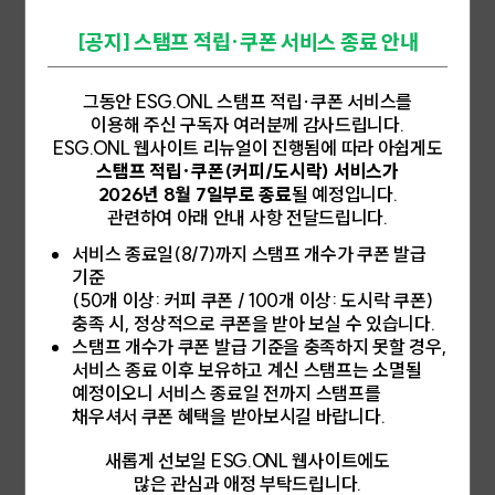
왁스로 감싼 말랑이를 손으로 깨뜨리는 '왁스 뿌시기 볼', 이른바 '왁뿌
용할 수 있다는 우려가 제기되기 때문이다. 이를 예방하기 위해 글로벌
볼'이 인기다. 말랑이 겉면을 감싼 왁스를 깨트릴 때의 쾌감이 매력적인
금융기관들은 전환금융 지원 시 기업의 투명한 공시와 제3자 검증을 강
[공지] 스탬프 적립·쿠폰 서비스 종료 안내
이 장난감은 매번 새로운 유행 아이템이 등장할 때마다 반복해서 우려를
화하고 있다. 전환금융이 실질적 탄소 감축으로 이어지도록 하기 위해 적
사는 '소비 후 폐기' 구조의 최신 사례다.감각자극이 만든 유행, 폐기물이
합한 제도 설계와 이행 과정이 핵심 과제다.by Editor O
2026.06.02
된 잔해기존 말랑이가 반복해서 만지며 즐기는 제품인 반면, 왁뿌볼은 겉
그동안 ESG.ONL 스탬프 적립·쿠폰 서비스를
면을 감싼 왁스를 깨뜨리는 찰나의 소리와 촉감이 재미의 핵심이다. 직접
이용해 주신 구독자 여러분께 감사드립니다.
만지거나 듣는 감각중심의 제품들이 빠르게 확산된 배경에는 틱톡, 인스
ESG.ONL 웹사이트 리뉴얼이 진행됨에 따라 아쉽게도
타그램 릴스 등 숏폼 플랫폼을 중심으로 재편된 콘텐츠 소비 환경이 있
스탬프 적립·쿠폰(커피/도시락) 서비스가
다. 이러한 제품의 문제점은 '소재'다. 장난감에 사용되는 왁스는 통상 석
2026년 8월 7일부로 종료
될 예정입니다.
유 계열의 파라핀 왁스로 자연 분해성이 매우 낮으며, 내부 말랑이 소재
인 폴리우레탄 계열 합성 수지 역시 재활용 선별이 사실상 불가능하다.
관련하여 아래 안내 사항 전달드립니다.
왁스 파편과 합성 수지가 뒤섞인 왁뿌볼은 분리배출 기준에 맞는 항목이
서비스 종료일(8/7)까지 스탬프 개수가 쿠폰 발급
없어 대부분 일반 쓰레기로 처리된다. [왁뿌볼 © ESG.ONL]이렇게
장난감 소재가 제대로 재활용되지 못하고 버려지는 패턴은 낯설지 않다.
기준
코로나19 팬데믹 기간 동안 집에서 보내는 시간이 늘면서 '팝잇'을 비롯
(50개 이상: 커피 쿠폰 / 100개 이상: 도시락 쿠폰)
한 실리콘 계열 소재의 완구 열풍이 불었다. 팝잇은 기포를 누르는 촉감
충족 시, 정상적으로 쿠폰을 받아 보실 수 있습니다.
을 반복하는 장난감으로 반영구적으로 사용 가능하다고 광고되었지만 유
스탬프 개수가 쿠폰 발급 기준을 충족하지 못할 경우,
행이 식으면서 대량으로 버려졌다. 실리콘 소재는 일반 플라스틱 분리배
서비스 종료 이후 보유하고 계신 스탬프는 소멸될
출 체계에 해당하지 않아 상당수가 소각, 매립 처리된다. 기계식 키보드
[ESG와 지방선거]6·3지방선거 단체장 임기 4년, 탄소
비용이 매년 오른다
예정이오니 서비스 종료일 전까지 스탬프를
와 굿즈 열풍이 불며 수집 문화로까지 번진 키캡 소비도 마찬가지다. 키
2026년은 한국 기업의 탄소 비용 구조가 바뀌는 원년이다. 정부가 202
캡 자체의 소재는 플라스틱이지만, 소형 혼합 재질 속성상 재활용 체계에
채우셔서 쿠폰 혜택을 받아보시길 바랍니다.
5년 11월 11일 국무회의에서 확정한 제4차 계획기간(2026~2030년)
편입되지 못한다. 또한, 교체된 구형 키캡은 종량제 봉투에 담겨 소각·매
국가 배출권 할당계획은 발전 부문 유상할당 비율을 현행 10.0%에서 2
립되는 것이 현실이다. 유행의 속도보다 느린 폐기물 처리이 모든 사례의
새롭게 선보일 ESG.ONL 웹사이트에도
026년 15.0%, 2027년 20.0%, 2028년 30.0%, 2029년 40.
구조는 동일하다. 숏폼 플랫폼을 통해 유행이 빠르게 확산되고, 짧은 유
2026.06.01
많은 관심과 애정 부탁드립니다.
0%, 2030년 50.0%로 단계적으로 상향시키는 내용을 담고 있다. 올
행 기간 동안 소비 후 대량의 폐기물이 발생한다. 유행이 끝나고 나면 사