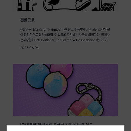
전환금융
전환금융(Transition Finance)이란 탄소배출량이 많은 고탄소 산업군
이 점진적으로 탈탄소화할 수 있도록 지원하는 자금을 의미한다. 국제자
본시장협회(International Capital Market Association)는 2020
년 '기후전환금융 핸드북(Climate Transition Finance Handboo
2026.06.04
k)'을 발표하며 전환금융의 개념과 원칙을 정립했다. 파리협정 이행과 탄
소중립 목표 달성을 위해 기존 고탄소 산업의 전환이 꼭 필요한 일이 되
며 전환금융이 주목받기 시작했다. 국제에너지기구는 2050년까지 탄소
중립 달성을 위해 2030년까지 연간 4조 달러 이상의 청정에너지 투자
가 필요하다고 분석했으며, 이 중 상당 부분이 기존 산업의 전환에 소요
될 것으로 예상한다. [전환금융(Transition Finance) © ESG.ONL/
ESG오늘]전환금융의 핵심 요소는 신뢰할 수 있는 전환 계획이다. EU는
2023년 투명한 녹색채권 발행을 위한 EU 녹색채권기준(European U
nion Green Bond Standard, EU GBS)을 발표하여 기업이 신뢰할
수 있는 과학 기반의 탄소 감축 전환 계획을 보유한 경우, 전환금융 채권
발행이 가능하도록 규정했다. 한국은 2021년 한국형 녹색분류체계에 기
업의 탄소중립 전환 과정을 지원하는 '전환부문'을 포함시켰다. 기존 고
탄소 산업 탈탄소화로의 전환이 탄소중립이라는 최종지향점으로 가기 위
해 필요한 경제활동이기 때문이다.전환금융은 그린워싱 논란에서 자유롭
지 않다는 문제를 가지고 있다. 기업이 실질적 감축 노력 없이 전환금융
[국내동향]왁뿌볼이 유행한 자리에 남은 것들
을 명목으로 자금을 조달하거나, 화석연료 사업을 연장하는 수단으로 악